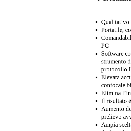
Qualitativo
Portatile, c
Comandabile
PC
Software co
strumento da
protocollo
Elevata accu
confocale b
Elimina l’in
Il risultato
Aumento dell
prelievo av
Ampia scelta