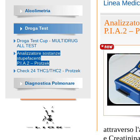
Linea Medic
Alcolimetria
Analizzato
Droga Test
P.I.A.2 – 
Droga Test Cup - MULTIDRUG
ALL TEST
Analizzatore sostanze
stupefacenti
P.I.A.2 – Protzek
Check 24 THC1/THC2 - Protzek
Diagnostica Polmonare
attraverso l
e C
reatinin