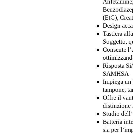
Anfetamine
Benzodiazep
(EtG), Crea
Design acca
Tastiera alf
Soggetto, q
Consente l’
ottimizzando
Risposta Si
SAMHSA
Impiega un 
tampone, tam
Offre il van
distinzione 
Studio dell’
Batteria in
sia per l’im