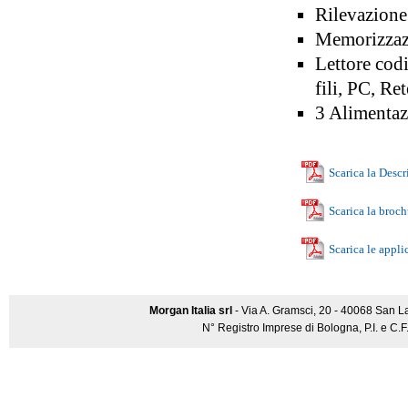
Rilevazione 
Memorizzazi
Lettore cod
fili, PC, R
3 Alimentazi
Scarica la Descr
Scarica la broch
Scarica le appli
Morgan Italia srl
- Via A. Gramsci, 20 - 40068 San L
N° Registro Imprese di Bologna, P.I. e C.