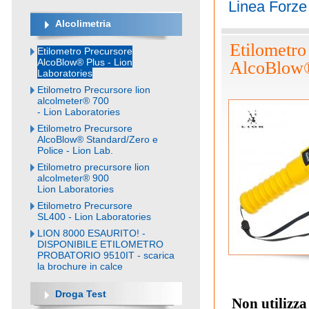
Linea Forze 
Alcolimetria
Etilometro
Etilometro Precursore
AlcoBlow® Plus - Lion
AlcoBlow® 
Laboratories
Etilometro Precursore lion
alcolmeter® 700
- Lion Laboratories
Etilometro Precursore
AlcoBlow® Standard/Zero e
Police - Lion Lab.
Etilometro precursore lion
alcolmeter® 900
Lion Laboratories
Etilometro Precursore
SL400 - Lion Laboratories
LION 8000 ESAURITO! -
DISPONIBILE ETILOMETRO
PROBATORIO 9510IT - scarica
la brochure in calce
Droga Test
Non utilizza