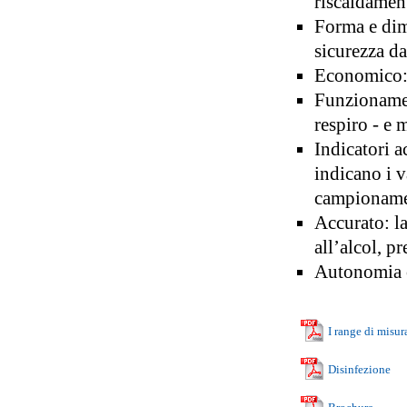
riscaldament
Forma e dim
sicurezza d
Economico: 
Funzionamen
respiro - e 
Indicatori a
indicano i 
campionam
Accurato: la
all’alcol, p
Autonomia c
I range di misur
Disinfezione