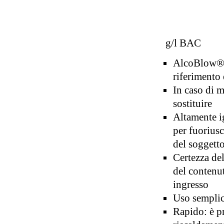
Val
g/l BAC
AlcoBlow® P
riferimento
In caso di m
sostituire
Altamente i
per fuoriusci
del soggett
Certezza del
del contenu
ingresso
Uso semplic
Rapido: è p