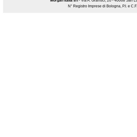
Morgan Italia srl
- Via A. Gramsci, 20 - 40068 San L
N° Registro Imprese di Bologna, P.I. e C.