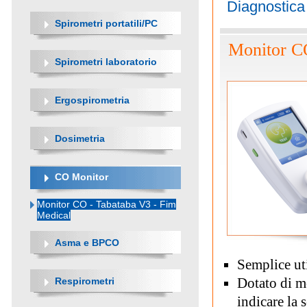
Diagnostic
Spirometri portatili/PC
Monitor C
Spirometri laboratorio
Ergospirometria
Dosimetria
CO Monitor
Monitor CO - Tabataba V3 - Fim
Medical
Asma e BPCO
Semplice uti
Dotato di mo
Respirometri
indicare la 