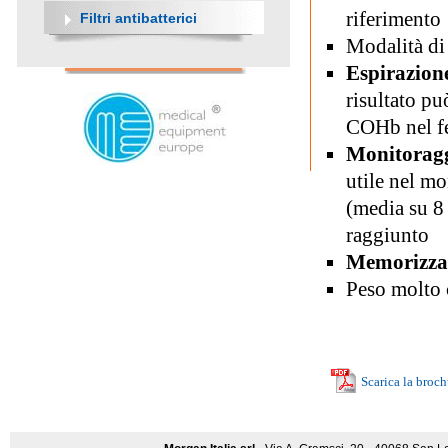
riferimento
Filtri antibatterici
Modalità di 
Espirazion
risultato p
COHb nel f
Monitorag
utile nel m
(media su 8
raggiunto
Memorizzaz
Peso molto 
Scarica la broch